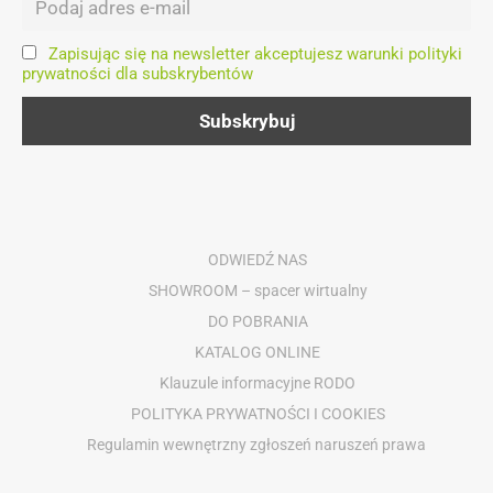
Zapisując się na newsletter akceptujesz warunki polityki
prywatności dla subskrybentów
ODWIEDŹ NAS
SHOWROOM – spacer wirtualny
DO POBRANIA
KATALOG ONLINE
Klauzule informacyjne RODO
POLITYKA PRYWATNOŚCI I COOKIES
Regulamin wewnętrzny zgłoszeń naruszeń prawa