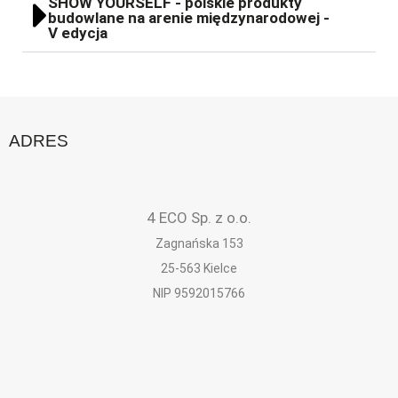
SHOW YOURSELF - polskie produkty
budowlane na arenie międzynarodowej -
V edycja
ADRES
4 ECO Sp. z o.o.
Zagnańska 153
25-563 Kielce
NIP 9592015766