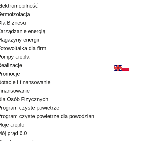
Elektromobilność
ermoizolacja
Dla Biznesu
arządzanie energią
Magazyny energii
otowoltaika dla firm
Pompy ciepła
ealizacje
Promocje
otacje i finansowanie
Finansowanie
Dla Osób Fizycznych
Program czyste powietrze
Program czyste powietrze dla powodzian
oje ciepło
ój prąd 6.0