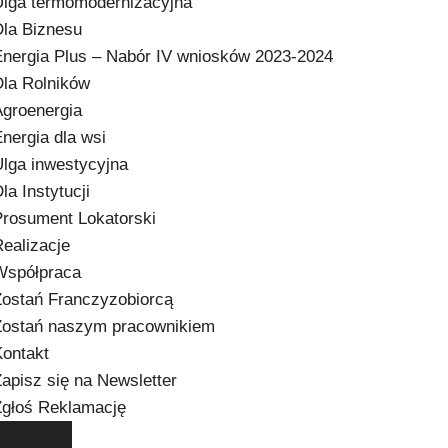
Ulga termomodernizacyjna
Dla Biznesu
Energia Plus – Nabór IV wniosków 2023-2024
Dla Rolników
Agroenergia
nergia dla wsi
lga inwestycyjna
la Instytucji
Prosument Lokatorski
ealizacje
Współpraca
Zostań Franczyzobiorcą
Zostań naszym pracownikiem
Kontakt
apisz się na Newsletter
Zgłoś Reklamację