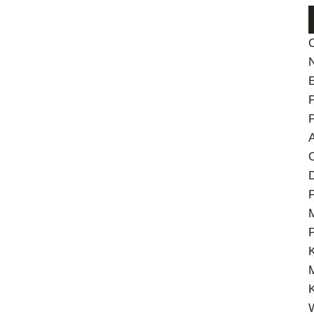
N
P
A
O
D
F
K
K