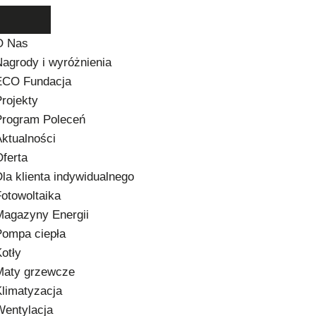
O Nas
agrody i wyróżnienia
ECO Fundacja
rojekty
Program Poleceń
ktualności
ferta
la klienta indywidualnego
otowoltaika
Magazyny Energii
Pompa ciepła
otły
Maty grzewcze
limatyzacja
Wentylacja