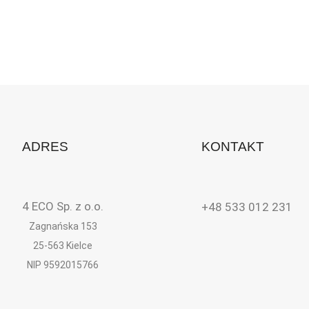
ADRES
KONTAKT
4 ECO Sp. z o.o.
+48 533 012 231
Zagnańska 153
25-563 Kielce
NIP 9592015766