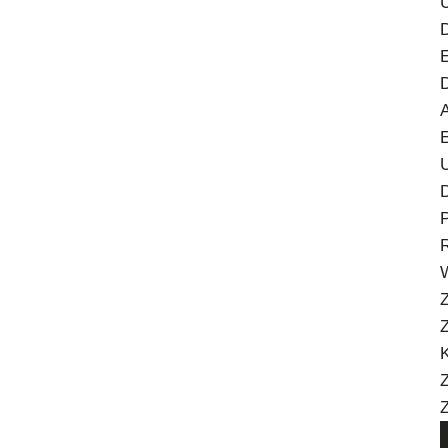
E
U
D
R
Z