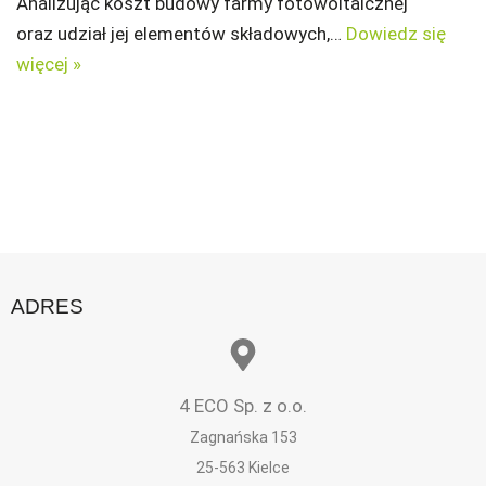
Analizując koszt budowy farmy fotowoltaicznej
oraz udział jej elementów składowych,…
Dowiedz się
więcej »
ADRES
4 ECO Sp. z o.o.
Zagnańska 153
25-563 Kielce