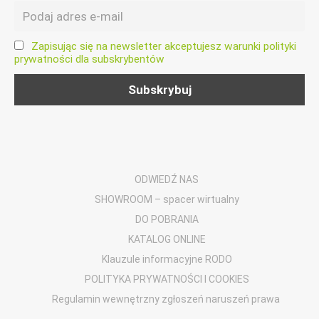
Zapisując się na newsletter akceptujesz warunki polityki
prywatności dla subskrybentów
ODWIEDŹ NAS
SHOWROOM – spacer wirtualny
DO POBRANIA
KATALOG ONLINE
Klauzule informacyjne RODO
POLITYKA PRYWATNOŚCI I COOKIES
Regulamin wewnętrzny zgłoszeń naruszeń prawa