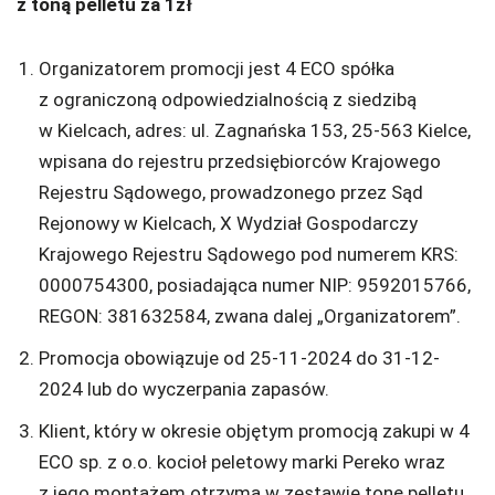
z toną pelletu za 1zł
Organizatorem promocji jest 4 ECO spółka
z ograniczoną odpowiedzialnością z siedzibą
w Kielcach, adres: ul. Zagnańska 153, 25-563 Kielce,
wpisana do rejestru przedsiębiorców Krajowego
Rejestru Sądowego, prowadzonego przez Sąd
Rejonowy w Kielcach, X Wydział Gospodarczy
Krajowego Rejestru Sądowego pod numerem KRS:
0000754300, posiadająca numer NIP: 9592015766,
REGON: 381632584, zwana dalej „Organizatorem”.
Promocja obowiązuje od 25-11-2024 do 31-12-
2024 lub do wyczerpania zapasów.
Klient, który w okresie objętym promocją zakupi w 4
ECO sp. z o.o. kocioł peletowy marki Pereko wraz
z jego montażem otrzyma w zestawie tonę pelletu