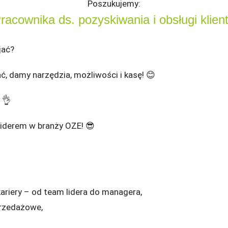
Poszukujemy:
racownika ds. pozyskiwania i obsługi klien
jać?
ć, damy narzędzia, możliwości i kasę! 😊
 👌
Liderem w branży OZE! 😎
kariery – od team lidera do managera,
sprzedażowe,