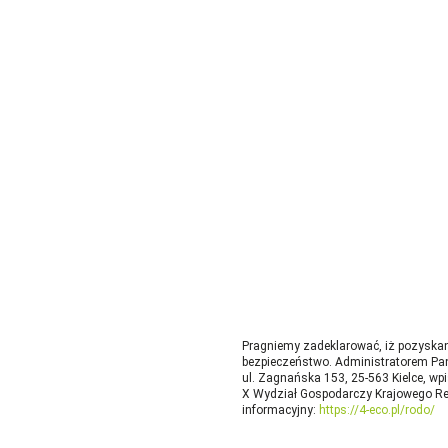
Pragniemy zadeklarować, iż pozyskan
bezpieczeństwo. Administratorem Pan
ul. Zagnańska 153, 25-563 Kielce, w
X Wydział Gospodarczy Krajowego R
informacyjny:
https://4-eco.pl/rodo/