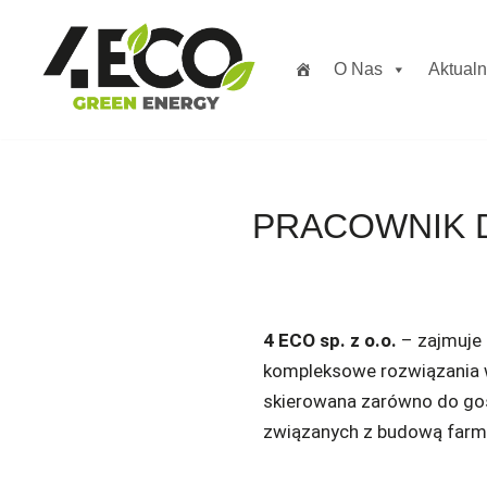
Przejdź
O Nas
Aktualn
do
treści
PRACOWNIK D
4 ECO sp. z o.o.
– zajmuje 
kompleksowe rozwiązania w 
skierowana zarówno do gos
związanych z budową farm 