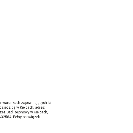
 w warunkach zapewniających ich
siedzibą w Kielcach, adres:
rzez Sąd Rejonowy w Kielcach,
32584. Pełny obowiązek