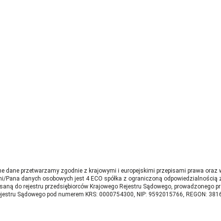
e dane przetwarzamy zgodnie z krajowymi i europejskimi przepisami prawa oraz
i/Pana danych osobowych jest 4 ECO spółka z ograniczoną odpowiedzialnością z 
pisaną do rejestru przedsiębiorców Krajowego Rejestru Sądowego, prowadzonego p
ejestru Sądowego pod numerem KRS: 0000754300, NIP: 9592015766, REGON: 3816