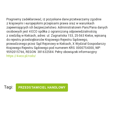
Pragniemy zadeklarować, iż pozyskane dane przetwarzamy zgodnie
z krajowymi i europejskimi przepisami prawa oraz w warunkach
zapewniających ich bezpieczeństwo. Administratorem Pani/Pana danych
osobowych jest 4 ECO spółka z ograniczoną odpowiedzialnością
z siedzibą w Kielcach, adres: ul. Zagnańska 153, 25-563 Kielce, wpisaną
do rejestru przedsiębiorców Krajowego Rejestru Sądowego,
prowadzonego przez Sąd Rejonowy w Kielcach, X Wydział Gospodarczy
Krajowego Rejestru Sądowego pod numerem KRS: 0000754300, NIP:
9592015766, REGON: 381632584. Pełny obowiązek informacyjny:
https://4-eco.pl/rodo/
Tagi:
PRZEDSTAWICIEL HANDLOWY