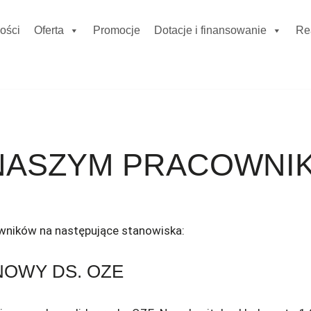
ości
Oferta
Promocje
Dotacje i finansowanie
Re
NASZYM PRACOWNI
wników na następujące stanowiska:
OWY DS. OZE