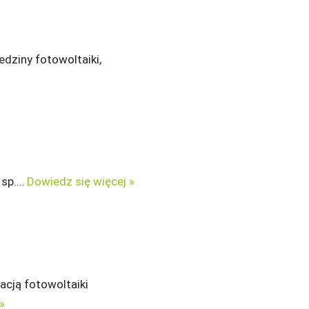
edziny fotowoltaiki,
O sp.…
Dowiedz się więcej »
lacją fotowoltaiki
»