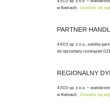
4 ECO sp. z o.o. – wielokrot
w Kielcach…
Dowiedz się wię
PARTNER HAND
4 ECO sp. z o.o., solidny pa
do sprzedaży rozwiązań OZE
REGIONALNY D
4 ECO sp. z o.o. – wielokrot
w Kielcach…
Dowiedz się wię