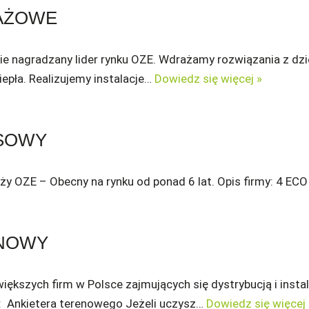
AŻOWE
nie nagradzany lider rynku OZE. Wdrażamy rozwiązania z dzi
epła. Realizujemy instalacje…
Dowiedz się więcej »
ESOWY
anży OZE – Obecny na rynku od ponad 6 lat. Opis firmy: 4 EC
ENOWY
jwiększych firm w Polsce zajmujących się dystrybucją i insta
e: Ankietera terenowego Jeżeli uczysz…
Dowiedz się więcej 