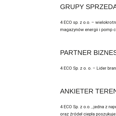
GRUPY SPRZED
4 ECO sp. z o.o. – wielokrot
magazynów energii i pomp ci
PARTNER BIZN
4 ECO Sp. z o. o. – Lider br
ANKIETER TER
4 ECO Sp. z o.o. , jedna z na
oraz źródeł ciepła poszukuj