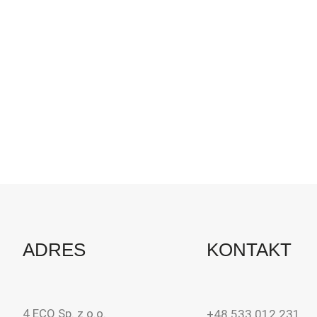
ADRES
KONTAKT
4 ECO Sp. z o.o.
+48 533 012 231