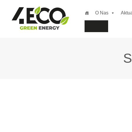
O Nas
Aktua
Przejdź
do
treści
S