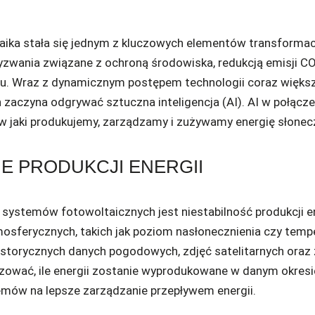
aika stała się jednym z kluczowych elementów transformacj
yzwania związane z ochroną środowiska, redukcją emisji C
 Wraz z dynamicznym postępem technologii coraz większą
aczyna odgrywać sztuczna inteligencja (AI). AI w połącze
w jaki produkujemy, zarządzamy i zużywamy energię słonec
 PRODUKCJI ENERGII
stemów fotowoltaicznych jest niestabilność produkcji ene
sferycznych, takich jak poziom nasłonecznienia czy temp
e historycznych danych pogodowych, zdjęć satelitarnych ora
ować, ile energii zostanie wyprodukowane w danym okresi
mów na lepsze zarządzanie przepływem energii.