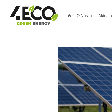
Przejdź
O Nas
Aktualn
do
treści