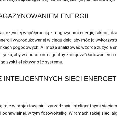
AGAZYNOWANIEM ENERGII
z częściej współpracują z magazynami energii, takimi jak 
energii wyprodukowanej w ciągu dnia, aby móc ją wykorzys
runkach pogodowych. AI może analizować wzorce zużycia e
na rynku, aby w sposób inteligentny zarządzać ładowaniem 
ąc zysk i efektywność systemu.
 INTELIGENTNYCH SIECI ENERGE
 rolę w projektowaniu i zarządzaniu inteligentnymi sieciam
ii odnawialnej, w tym fotowoltaikę. W ramach takiej sieci 