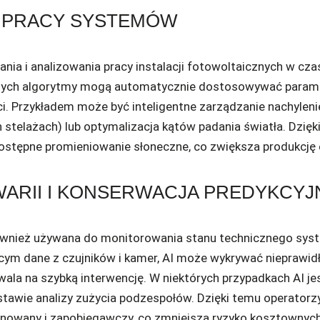
 PRACY SYSTEMÓW
ania i analizowania pracy instalacji fotowoltaicznych w cz
nych algorytmy mogą automatycznie dostosowywać parame
i. Przykładem może być inteligentne zarządzanie nachylenie
elażach) lub optymalizacja kątów padania światła. Dzięki
stępne promieniowanie słoneczne, co zwiększa produkcję e
ARII I KONSERWACJA PREDYKCYJ
 również używana do monitorowania stanu technicznego sy
ącym dane z czujników i kamer, AI może wykrywać nieprawi
ala na szybką interwencję. W niektórych przypadkach AI jes
dstawie analizy zużycia podzespołów. Dzięki temu operato
nowany i zapobiegawczy, co zmniejsza ryzyko kosztownych