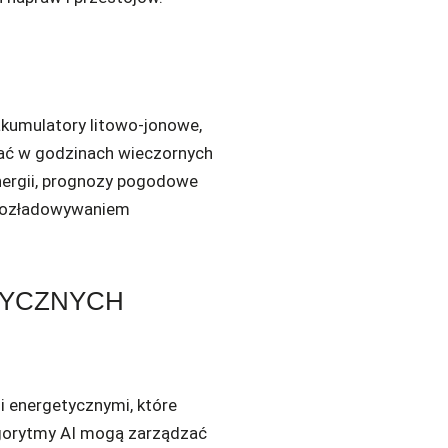
akumulatory litowo-jonowe,
tać w godzinach wieczornych
nergii, prognozy pogodowe
i rozładowywaniem
TYCZNYCH
i energetycznymi, które
algorytmy AI mogą zarządzać