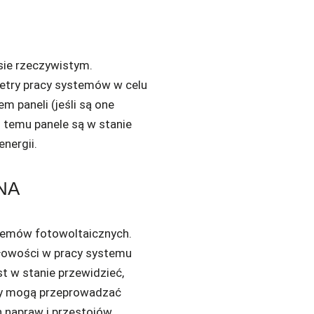
asie rzeczywistym.
try pracy systemów w celu
m paneli (jeśli są one
 temu panele są w stanie
nergii.
NA
stemów fotowoltaicznych.
dłowości w pracy systemu
t w stanie przewidzieć,
rzy mogą przeprowadzać
 napraw i przestojów.