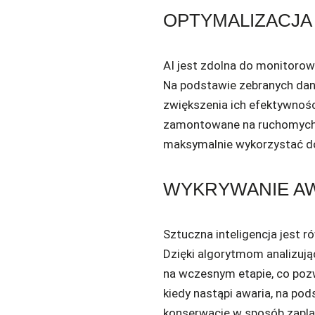
OPTYMALIZACJA
AI jest zdolna do monitorow
Na podstawie zebranych da
zwiększenia ich efektywnośc
zamontowane na ruchomych st
maksymalnie wykorzystać do
WYKRYWANIE AW
Sztuczna inteligencja jest
Dzięki algorytmom analizuj
na wczesnym etapie, co pozw
kiedy nastąpi awaria, na po
konserwację w sposób zapla