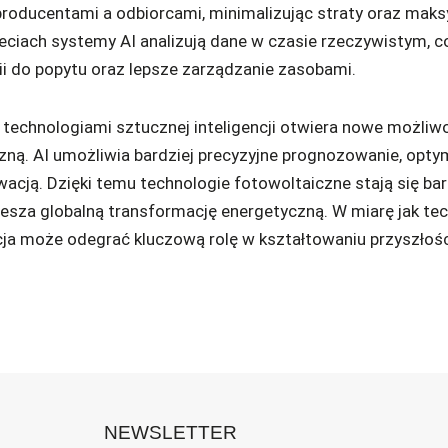
producentami a odbiorcami, minimalizując straty oraz mak
sieciach systemy AI analizują dane w czasie rzeczywistym,
i do popytu oraz lepsze zarządzanie zasobami.
 technologiami sztucznej inteligencji otwiera nowe możliwo
czną. AI umożliwia bardziej precyzyjne prognozowanie, opt
acją. Dzięki temu technologie fotowoltaiczne stają się bar
spiesza globalną transformację energetyczną. W miarę jak te
cja może odegrać kluczową rolę w kształtowaniu przyszłości
NEWSLETTER