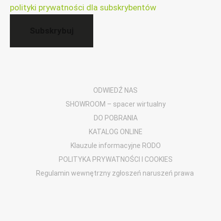
polityki prywatności dla subskrybentów
ODWIEDŹ NAS
SHOWROOM – spacer wirtualny
DO POBRANIA
KATALOG ONLINE
Klauzule informacyjne RODO
POLITYKA PRYWATNOŚCI I COOKIES
Regulamin wewnętrzny zgłoszeń naruszeń prawa