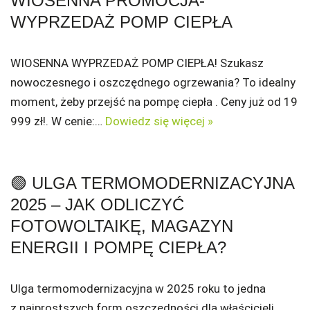
WIOSENNA PROMOCJA-
WYPRZEDAŻ POMP CIEPŁA
WIOSENNA WYPRZEDAŻ POMP CIEPŁA! Szukasz
nowoczesnego i oszczędnego ogrzewania? To idealny
moment, żeby przejść na pompę ciepła . Ceny już od 19
999 zł!. W cenie:…
Dowiedz się więcej »
🟢 ULGA TERMOMODERNIZACYJNA
2025 – JAK ODLICZYĆ
FOTOWOLTAIKĘ, MAGAZYN
ENERGII I POMPĘ CIEPŁA?
Ulga termomodernizacyjna w 2025 roku to jedna
z najprostszych form oszczędności dla właścicieli