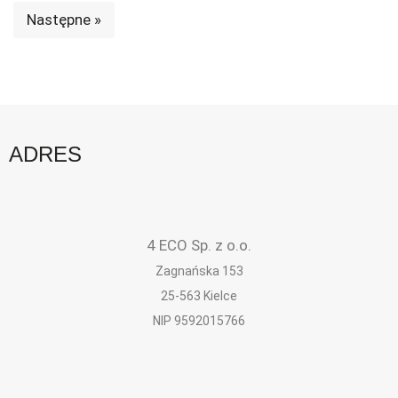
Następne »
ADRES
4 ECO Sp. z o.o.
Zagnańska 153
25-563 Kielce
NIP 9592015766