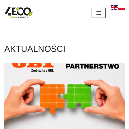
Przejdź
do
treści
AKTUALNOŚCI